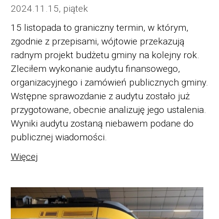
2024.11.15, piątek
15 listopada to graniczny termin, w
kt
ó
rym,
zgodnie z przepisami, w
ó
jtowie
przekazują
radnym projekt budżetu gminy na kolejny rok.
Zleciłem wykonanie audytu finansowego,
organizacyjnego i
zam
ó
wień
publicznych gminy.
Wstępne sprawozdanie z audytu zostało już
przygotowane, obecnie analizuję jego ustalenia.
Wyniki audytu zostaną niebawem podane do
publicznej wiadomości.
Więcej