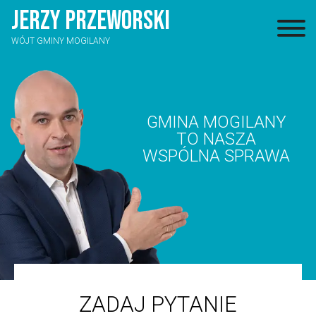
JERZY
PRZEWORSKI
WÓJT GMINY MOGILANY
GMINA MOGILANY
TO NASZA
WSPÓLNA SPRAWA
ZADAJ PYTANIE