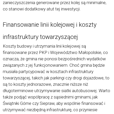
zanieczyszczenia generowane przez kolej są minimalne,
co stanowi dodatkowy atut tej inwestycji.
Finansowanie linii kolejowej i koszty
infrastruktury towarzyszącej
Koszty budowy i utrzymania linii kolejowej są
finansowane przez PKP i Wojew
ó
dztwo Małopolskie, co
oznacza, że gmina nie ponosi bezpośrednich wydatk
ó
w
związanych z jej funkcjonowaniem. Choć gmina będzie
musiała partycypować w kosztach infrastruktury
towarzyszącej, takich jak parkingi
czy drogi dojazdowe
, to
są to koszty jednorazowe, znacznie niższe niż
długoterminowe utrzymywanie siatki autobusowej. Warto
także podjąć współpracę z sąsiednimi gminami, jak
Świątniki G
ó
rne czy Siepraw, aby wsp
ó
lnie finansować i
utrzymywać niezbędną infrastrukturę, co przyniesie