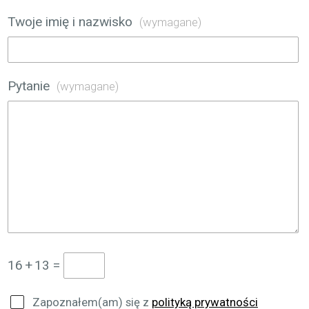
Twoje imię i nazwisko
(wymagane)
Pytanie
(wymagane)
16
+
13
=
Zapoznałem(am) się z
polityką prywatności