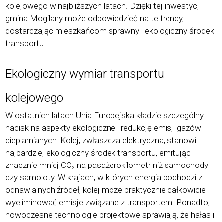
kolejowego w najbliższych latach. Dzięki tej inwestycji
gmina Mogilany może odpowiedzieć na te trendy,
dostarczając mieszkańcom sprawny i ekologiczny środek
transportu.
Ekologiczny wymiar transportu
kolejowego
W ostatnich latach Unia Europejska kładzie szczeg
ó
lny
nacisk na aspekty ekologiczne i redukcję emisji gaz
ó
w
cieplarnianych. Kolej, zwłaszcza elektryczna, stanowi
najbardziej ekologiczny środek transportu, emitując
znacznie mniej CO
₂
na pasa
żerokilometr niż samochody
czy samoloty. W krajach, w kt
ó
rych energia pochodzi z
odnawialnych źr
ó
deł, kolej może praktycznie całkowicie
wyeliminować emisje związane z transportem. Ponadto,
nowoczesne technologie projektowe sprawiają, że hałas i