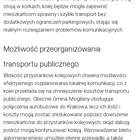
stoją w korkach, kolej będzie mogła zapewnić
mieszkańcom sprawny i szybki transport bez
dodatkowych ograniczeń parkingowych, stając się
realnym rozwiązaniem problem
ó
w komunikacyjnych.
Możliwość przeorganizowania
transportu publicznego
Bliskość przystank
ó
w kolejowych otwiera możliwości
efektywnego rozplanowania lokalnej komunikacji, co z
kolei przekłada się na zmniejszenie koszt
ó
w transportu
publicznego. Obecnie Gmina Mogilany obsługuje
połączenia autobusowe do Krakowa, lecz ich ilość i
koszty mogą zostać zredukowane poprzez dowożenie
mieszkańc
ó
w do przystank
ó
w kolejowych, skąd dalszą
podróż mogą kontynuować koleją. Wprowadzenie biletu
aglomeracyjnego umożliwi płynne przesiadki, a także