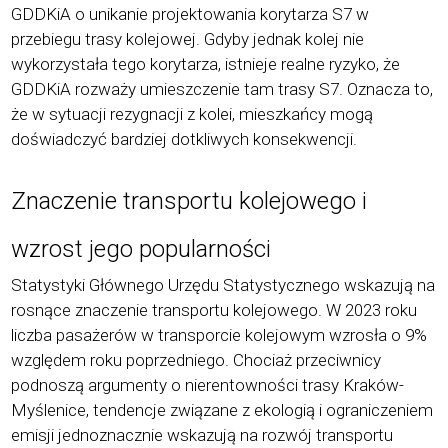
GDDKiA o unikanie projektowania korytarza S7 w
przebiegu trasy kolejowej. Gdyby jednak kolej nie
wykorzystała tego korytarza, istnieje realne ryzyko, że
GDDKiA rozważy umieszczenie tam trasy S7. Oznacza to,
że w sytuacji rezygnacji z kolei, mieszkańcy mogą
doświadczyć bardziej dotkliwych konsekwencji.
Znaczenie transportu kolejowego i
wzrost jego popularności
Statystyki Głównego Urzędu Statystycznego wskazują na
rosnące znaczenie transportu kolejowego. W 2023 roku
liczba pasażer
ó
w w transporcie kolejowym wzrosła o 9%
względem roku poprzedniego. Chociaż przeciwnicy
podnoszą argumenty o nierentowności trasy Krak
ó
w-
My
ślenice, tendencje związane z ekologią i ograniczeniem
emisji jednoznacznie wskazują na rozw
ó
j transportu