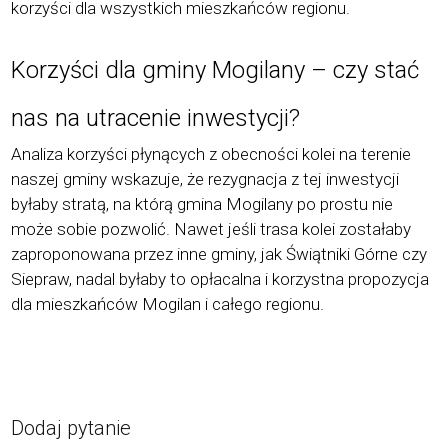
korzyści dla wszystkich mieszkańc
ó
w regionu.
Korzyści dla gminy Mogilany – czy stać
nas na utracenie inwestycji?
Analiza korzyś
ci p
łynących z obecności kolei na terenie
naszej gminy wskazuje, że rezygnacja z tej inwestycji
byłaby stratą, na kt
ó
rą gmina Mogilany po prostu nie
może sobie pozwolić.
Nawet jeśli trasa kolei zostałaby
zaproponowana przez inne gminy, jak Świątniki G
ó
rne czy
Siepraw, nadal był
aby to op
łacalna i korzystna propozycja
dla mieszkańc
ó
w Mogilan i ca
łego regionu.
Dodaj pytanie