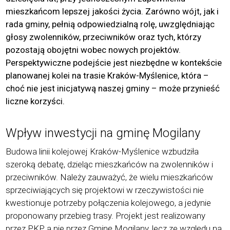
mieszkańcom lepszej jakości życia. Zarówno wójt, jak i
rada gminy, pełnią odpowiedzialną rolę, uwzględniając
głosy zwolenników, przeciwników oraz tych, którzy
pozostają obojętni wobec nowych projektów.
Perspektywiczne podejście jest niezbędne w kontekście
planowanej kolei na trasie Kraków-Myślenice, która –
choć nie jest inicjatywą naszej gminy – może przynieść
liczne korzyści.
Wpływ inwestycji na gminę Mogilany
Budowa linii kolejowej Krak
ó
w-My
ślenice wzbudziła
szeroką
debat
ę, dzieląc mieszkańc
ó
w na zwolennik
ó
w i
przeciwnik
ó
w. Należy zauważyć, że wielu mieszkańc
ó
w
sprzeciwiających się projektowi w rzeczywistości nie
kwestionuje potrzeby połączenia kolejowego, a jedynie
proponowany przebieg trasy. Projekt jest realizowany
przez PKP, a nie przez Gminę Mogilany, lecz ze względu na