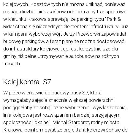
kolejowych. Koszt
ó
w tych nie można uniknąć, ponieważ
rosnąca liczba mieszkańc
ó
w i ich potrzeby transportowe
w kierunku Krakowa sprawiają, że parkingi typu "Park &
Ride" staną się niezbędnym elementem infrastruktury. Już
w kampanii wyborczej w
ó
jt Jerzy Przeworski zapowiadał
budowę
parking
ó
w, a teraz plany te można dostosować
do infrastruktury kolejowej, co jest korzystniejsze dla
gminy niż pełne utrzymywanie autobus
ó
w na różnych
trasach.
Kolej kontra S7
W przeciwieństwie do budowy trasy S7, kt
ó
ra
wymagałaby zajęcia znacznie większej powierzchni i
pociągnęłaby za sobą liczne wyburzenia i wywłaszczenia,
linia kolejowa jest rozwiązaniem bardziej sprzyjającym
społeczności lokalnej. Michał Starobrat, radny miasta
Krakowa, poinformował, że projektant kolei zwr
ó
cił się do