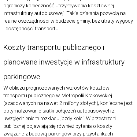
ograniczy konieczność utrzymywania kosztownej
infrastruktury autobusowej. Takie działania pozwolą na
realne oszczędności w budżecie gminy, bez utraty wygody
i dostępności transportu.
Koszty transportu publicznego i
planowane inwestycje w infrastruktury
parkingowe
W obliczu prognozowanych wzrost
ó
w koszt
ó
w
transportu publicznego w Metropolii Krakowskiej
(
szacowanych na nawet 2 miliony złotych
), konieczne jest
optymalizowanie siatki połączeń autobusowych z
uwzględnieniem rozkładu jazdy kolei. W przestrzeni
publicznej pojawiają się r
ó
wnież pytania o koszty
związane z budową
parking
ó
w przy przystankach