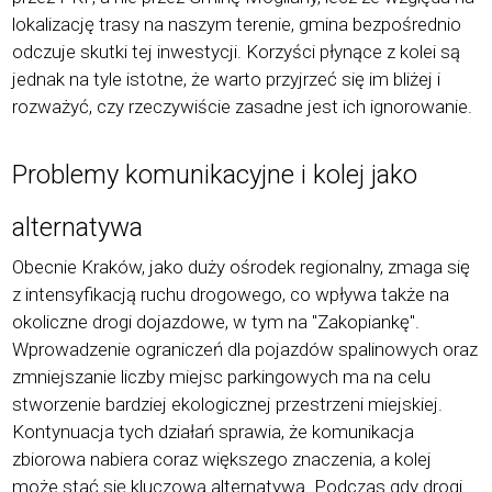
lokalizację trasy na naszym terenie, gmina bezpośrednio
odczuje skutki tej inwestycji. Korzyś
ci p
łynące z kolei są
jednak na tyle istotne, że warto przyjrzeć się im bliżej i
rozważyć, czy rzeczywiście zasadne jest ich ignorowanie.
Problemy komunikacyjne i kolej jako
alternatywa
Obecnie Krak
ó
w, jako duż
y o
środek regionalny, zmaga się
z intensyfikacją ruchu drogowego, co wpływa także na
okoliczne drogi dojazdowe, w tym na "Zakopiankę".
Wprowadzenie ograniczeń dla pojazd
ó
w spalinowych oraz
zmniejszanie liczby miejsc parkingowych ma na celu
stworzenie bardziej ekologicznej przestrzeni miejskiej.
Kontynuacja tych działań sprawia, że komunikacja
zbiorowa nabiera coraz większego znaczenia, a kolej
może stać się kluczową alternatywą. Podczas gdy drogi